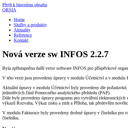
Přejít k hlavnímu obsahu
ORSIA
Home
Služby a produkty
Aktuality
Reference
Kontakt
Nová verze sw INFOS 2.2.7
Byla zpřístupněna další verze software INFOS pro příspěvkové organ
V této verzi jsou provedeny úpravy v modulu Účetnictví a v modulu 
Aktuální úpravy v modulu Účetnictví byly provedeny dle požadavků 
jednotlivých částí Pomocného analytického přehledu (PAP).
Dále byly provedeny úpravy programu pro vytváření elektronických 
výkazů Rozvaha, Výkaz zisku a ztrát a Příloha, tak především nové
V modulu Fakturace byly provedeny drobné úpravy v číselníku pro roz
číselníku.