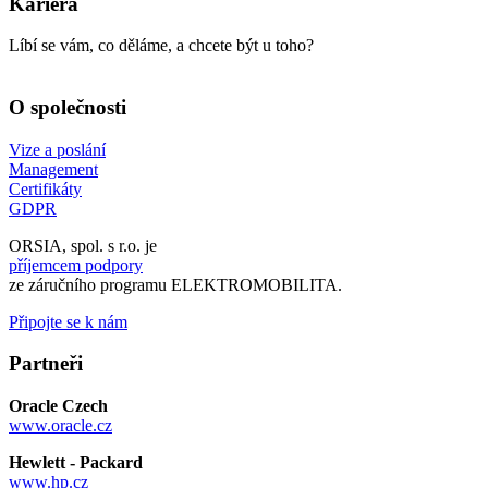
Kariéra
Líbí se vám, co děláme, a chcete být u toho?
O společnosti
Vize a poslání
Management
Certifikáty
GDPR
ORSIA, spol. s r.o. je
příjemcem podpory
ze záručního programu ELEKTROMOBILITA.
Připojte se k nám
Partneři
Oracle Czech
www.oracle.cz
Hewlett - Packard
www.hp.cz