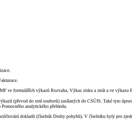
izace.
Fakturace.
MF ve formulářích výkazů Rozvaha, Výkaz zisku a ztrát a ve výkazu 
výkazů (převod do xml souborů) zasílaných do CSÚIS. Také tyto úprav
ho Pomocného analytického přehledu.
účtování dokladů (číselník Druhy pohybů). V číselníku byly pro zjedn